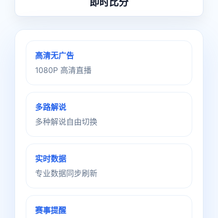
即时比分
高清无广告
1080P 高清直播
多路解说
多种解说自由切换
实时数据
专业数据同步刷新
赛事提醒