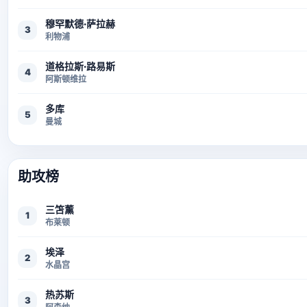
穆罕默德·萨拉赫
3
利物浦
道格拉斯·路易斯
4
阿斯顿维拉
多库
5
曼城
助攻榜
三笘薰
1
布莱顿
埃泽
2
水晶宫
热苏斯
3