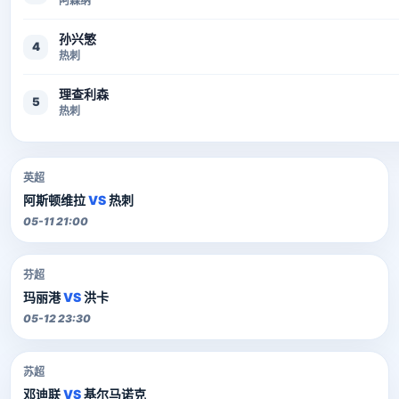
阿森纳
孙兴慜
4
热刺
理查利森
5
热刺
英超
阿斯顿维拉
VS
热刺
05-11 21:00
芬超
玛丽港
VS
洪卡
05-12 23:30
苏超
邓迪联
VS
基尔马诺克