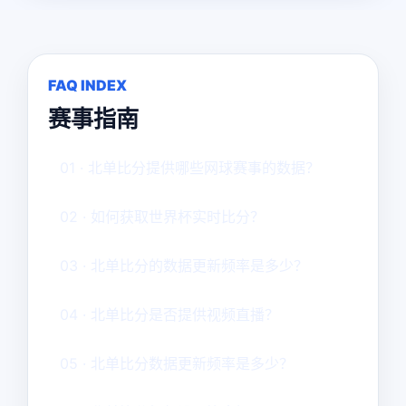
FAQ INDEX
赛事指南
01 · 北单比分提供哪些网球赛事的数据？
02 · 如何获取世界杯实时比分？
03 · 北单比分的数据更新频率是多少？
04 · 北单比分是否提供视频直播？
05 · 北单比分数据更新频率是多少？