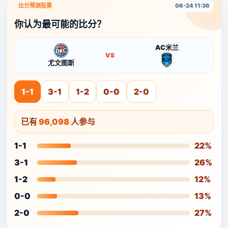
比分预测投票
06-24 11:36
你认为最可能的比分？
AC米兰
VS
尤文图斯
1-1
3-1
1-2
0-0
2-0
已有
96,098
人参与
1-1
22%
3-1
26%
1-2
12%
0-0
13%
2-0
27%