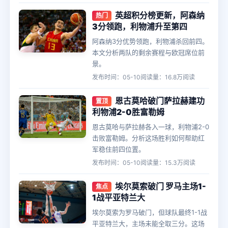
英超积分榜更新，阿森纳
热门
3分领跑，利物浦升至第四
阿森纳3分优势领跑，利物浦杀回前四。
本文分析两队的剩余赛程与欧冠席位前
景。
发布时间：05-10
阅读量：16.8万阅读
恩古莫哈破门萨拉赫建功
置顶
利物浦2-0胜富勒姆
恩古莫哈与萨拉赫各入一球，利物浦2-0
击败富勒姆。分析这场胜利如何帮助红
军稳住前四位置。
发布时间：05-10
阅读量：15.3万阅读
埃尔莫索破门 罗马主场1-
焦点
1战平亚特兰大
埃尔莫索为罗马破门，但球队最终1-1战
平亚特兰大，主场未能全取三分。这场