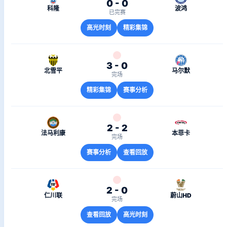
0 - 0
科隆
波鸿
已完赛
高光时刻
精彩集锦
3 - 0
北雪平
马尔默
完场
精彩集锦
赛事分析
2 - 2
法马利康
本菲卡
完场
赛事分析
查看回放
2 - 0
仁川联
蔚山HD
完场
查看回放
高光时刻