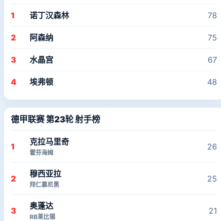
1
诺丁汉森林
78
2
阿森纳
75
3
水晶宫
67
4
埃弗顿
48
德甲联赛 第23轮 射手榜
克拉马里奇
1
26
霍芬海姆
穆西亚拉
2
25
拜仁慕尼黑
奥蓬达
3
21
RB莱比锡