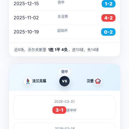
德甲
2025-12-15
1-2
友谊赛
2025-11-02
4-2
超级杯
2025-10-19
0-2
近6场，沃尔夫斯堡
1胜
1平
4负
，进10球，失14球
德甲
法兰克福
VS
汉堡
2026-03-01
3-1
德甲杯
2026-02-18